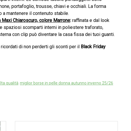
ne, portafoglio, trousse, chiavi e occhiali. La forma
o a mantenere il contenuto stabile.
a Maxi Chiaroscuro, colore Marrone
:
raffinata e dal look
e spaziosi scomparti interni in poliestere traforato,
terna con clip può diventare la casa fissa dei tuoi guanti.
ricordati di non perderti gli sconti per il
Black Friday
lta qualità
miglior borse in pelle donna autunno inverno 25/26