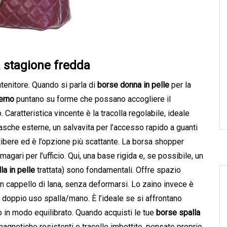
a stagione fredda
tenitore. Quando si parla di
borse donna in pelle
per la
erno
puntano su forme che possano accogliere il
aratteristica vincente è la tracolla regolabile, ideale
asche esterne, un salvavita per l’accesso rapido a guanti
libere ed è l’opzione più scattante. La borsa shopper
magari per l’ufficio. Qui, una base rigida e, se possibile, un
la in pelle
trattata) sono fondamentali. Offre spazio
un cappello di lana, senza deformarsi. Lo zaino invece è
doppio uso spalla/mano. È l’ideale se si affrontano
eso in modo equilibrato. Quando acquisti le tue
borse spalla
magnetiche resistenti e tracolle imbottite, pensate proprio