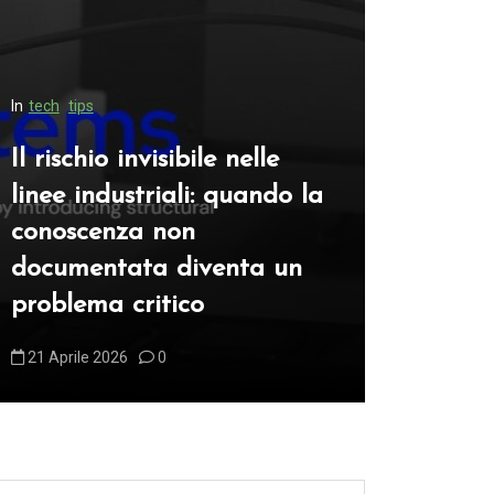
In
tech
tips
In
automotive
Il rischio invisibile nelle
linee industriali: quando la
Anatomi
conoscenza non
un’elabo
documentata diventa un
cambiano
problema critico
un moto
21 Aprile 2026
0
4 Maggio 2