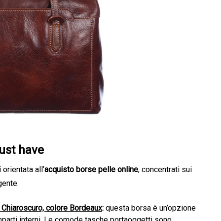
must have
orientata all’
acquisto borse pelle online
, concentrati sui
gente.
i Chiaroscuro, colore Bordeaux
:
questa borsa è un’opzione
omparti interni. Le comode tasche portaoggetti sono