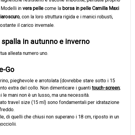
 Modelli in
vera pelle
come la
borsa in pelle Camilla Maxi
hiaroscuro
, con la loro struttura rigida e i manici robusti,
stante il carico invernale.
 spalla in autunno e inverno
tua alleata numero uno.
he-Go
rino, pieghevole e arrotolata (dovrebbe stare sotto i 15
nto extra del collo. Non dimenticare i guanti
touch-screen
;
 le mani non è un lusso, ma una necessità.
o travel size (15 ml) sono fondamentali per idratazione
freddo.
e, di quelli che chiusi non superano i 18 cm, riposto in un
occiolii.