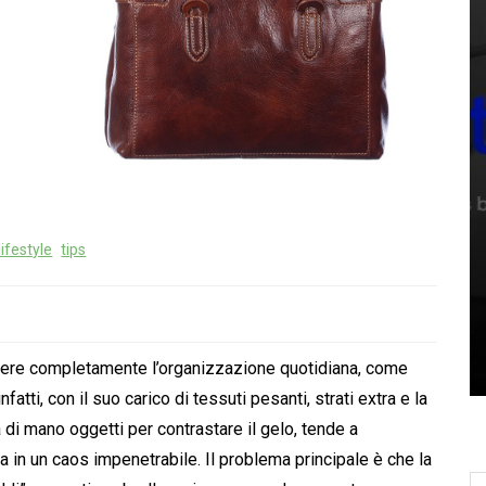
In
automotive
e
do la
Anatomia di
un’elaborazione: come
lifestyle
tips
 un
cambiano le prestazioni di
un motore moderno
4 Maggio 2026
0
vedere completamente l’organizzazione quotidiana, come
 infatti, con il suo carico di tessuti pesanti, strati extra e la
 di mano oggetti per contrastare il gelo, tende a
a in un caos impenetrabile. Il problema principale è che la