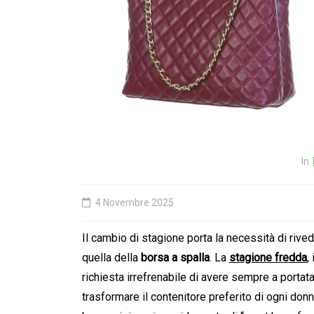
In
tech
tips
Il rischio invisibile nell
linee industriali: quan
conoscenza non
In
documentata diventa
problema critico
4 Novembre 2025
21 Aprile 2026
0
Il cambio di stagione porta la necessità di ri
quella della
borsa a spalla
. La
stagione fredda
,
richiesta irrefrenabile di avere sempre a portata
trasformare il contenitore preferito di ogni donn