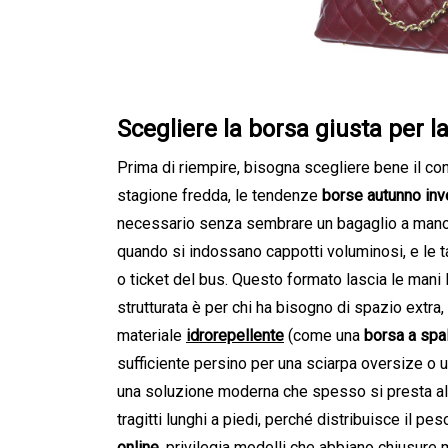
Scegliere la borsa giusta per l
Prima di riempire, bisogna scegliere bene il con
stagione fredda, le tendenze
borse autunno inv
necessario senza sembrare un bagaglio a mano. C
quando si indossano cappotti voluminosi, e le t
o ticket del bus. Questo formato lascia le mani 
strutturata è per chi ha bisogno di spazio extra, 
materiale
idrorepellente
(come una
borsa a spal
sufficiente persino per una sciarpa oversize o 
una soluzione moderna che spesso si presta al 
tragitti lunghi a piedi, perché distribuisce il p
online
, privilegia modelli che abbiano chiusure 