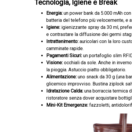
Tecnologia, Igiene e Break
Energia:
un power bank da 5.000 mAh con ca
batteria del telefono più velocemente, e a
Igiene:
igienizzante spray da 30 ml, prefe
e contrastare la diffusione dei germi stagi
Intrattenimento:
auricolari con la loro cust
camminate rapide.
Pagamenti Sicuri:
un portafoglio slim RFI
Visione:
occhiali da sole. Anche in inverno
la pioggia. Astuccio piatto obbligatorio.
Alimentazione:
uno snack da 30 g (una barr
glicemico improvviso. Bustina ziplock salv
Idratazione Calda:
una borraccia termica d
ristoratore senza dover acquistare bottigl
Mini-Kit Emergenze:
fazzoletti, antidolori