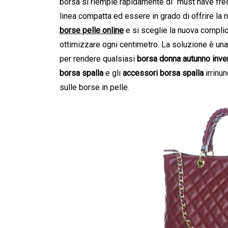
borsa si riempie rapidamente di “must have fre
linea compatta ed essere in grado di offrire la m
borse pelle online
e si sceglie la nuova compli
ottimizzare ogni centimetro. La soluzione è una 
per rendere qualsiasi
borsa donna autunno inve
borsa spalla
e gli
accessori borsa spalla
irrinun
sulle borse in pelle.