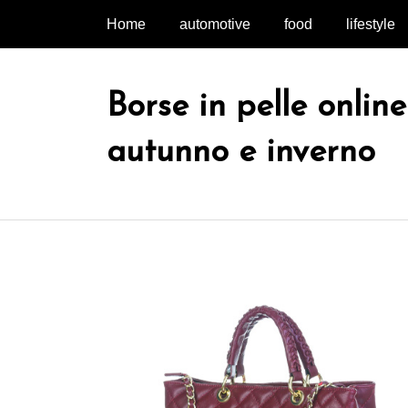
Salta
Home
automotive
food
lifestyle
al
contenuto
Borse in pelle onlin
autunno e inverno