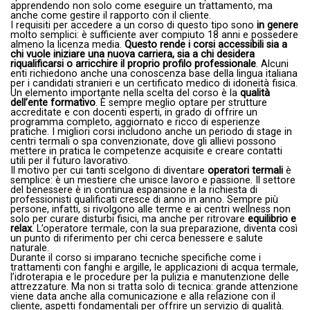
apprendendo non solo come eseguire un trattamento, ma
anche come gestire il rapporto con il cliente.
I requisiti per accedere a un corso di questo tipo sono
in genere
molto semplici: è sufficiente aver compiuto 18 anni e possedere
almeno la licenza media.
Questo rende i corsi accessibili sia a
chi vuole iniziare una nuova carriera, sia a chi desidera
riqualificarsi o arricchire il proprio profilo professionale
. Alcuni
enti richiedono anche una conoscenza base della lingua italiana
per i candidati stranieri e un certificato medico di idoneità fisica.
Un elemento importante nella scelta del corso è la
qualità
dell’ente formativo
. È sempre meglio optare per strutture
accreditate e con docenti esperti, in grado di offrire un
programma completo, aggiornato e ricco di esperienze
pratiche. I migliori corsi includono anche un periodo di stage in
centri termali o spa convenzionate, dove gli allievi possono
mettere in pratica le competenze acquisite e creare contatti
utili per il futuro lavorativo.
Il motivo per cui tanti scelgono di diventare
operatori termali
è
semplice: è un mestiere che unisce lavoro e passione. Il settore
del benessere è in continua espansione e la richiesta di
professionisti qualificati cresce di anno in anno. Sempre più
persone, infatti, si rivolgono alle terme e ai centri wellness non
solo per curare disturbi fisici, ma anche per ritrovare
equilibrio e
relax
. L’operatore termale, con la sua preparazione, diventa così
un punto di riferimento per chi cerca benessere e salute
naturale.
Durante il corso si imparano tecniche specifiche come i
trattamenti con fanghi e argille, le applicazioni di acqua termale,
l’idroterapia e le procedure per la pulizia e manutenzione delle
attrezzature. Ma non si tratta solo di tecnica: grande attenzione
viene data anche alla comunicazione e alla relazione con il
cliente, aspetti fondamentali per offrire un servizio di qualità.