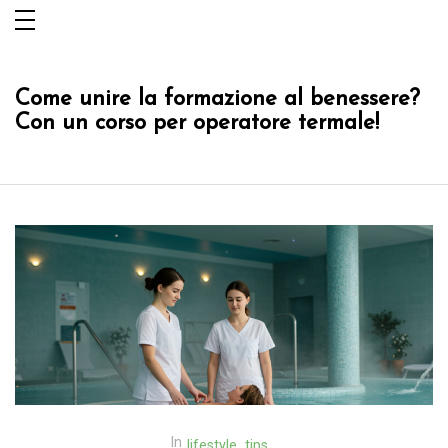
Salta
al
contenuto
Come unire la formazione al benessere?
Con un corso per operatore termale!
In
lifestyle
tips