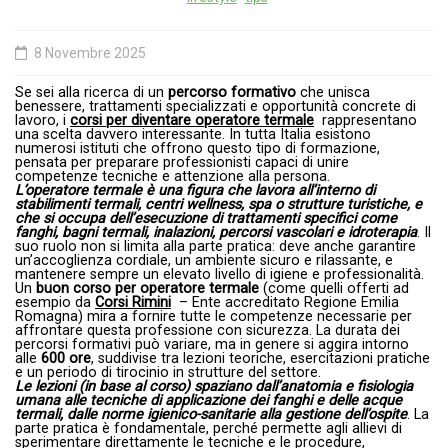
8 Novembre 2025
Se sei alla ricerca di un
percorso formativo
che unisca
benessere, trattamenti specializzati e opportunità concrete di
lavoro, i
corsi per diventare operatore termale
rappresentano
una scelta davvero interessante. In tutta Italia esistono
numerosi istituti che offrono questo tipo di formazione,
pensata per preparare professionisti capaci di unire
competenze tecniche e attenzione alla persona.
L’operatore termale è una figura che lavora all’interno di
stabilimenti termali, centri wellness, spa o strutture turistiche, e
che si occupa dell’esecuzione di trattamenti specifici come
fanghi, bagni termali, inalazioni, percorsi vascolari e idroterapia
. Il
suo ruolo non si limita alla parte pratica: deve anche garantire
un’accoglienza cordiale, un ambiente sicuro e rilassante, e
mantenere sempre un elevato livello di igiene e professionalità.
Un
buon corso per operatore termale
(come quelli offerti ad
esempio da
Corsi Rimini
– Ente accreditato Regione Emilia
Romagna) mira a fornire tutte le competenze necessarie per
affrontare questa professione con sicurezza. La durata dei
percorsi formativi può variare, ma in genere si aggira intorno
alle
600 ore
, suddivise tra lezioni teoriche, esercitazioni pratiche
e un periodo di tirocinio in strutture del settore.
Le lezioni (in base al corso) spaziano dall’anatomia e fisiologia
umana alle tecniche di applicazione dei fanghi e delle acque
termali, dalle norme igienico-sanitarie alla gestione dell’ospite
. La
parte pratica è fondamentale, perché permette agli allievi di
sperimentare direttamente le tecniche e le procedure,