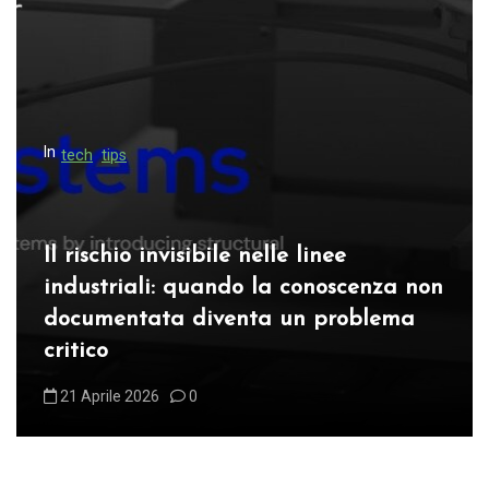
g
a
z
i
o
In
tech
tips
n
e
a
Il rischio invisibile nelle linee
r
industriali: quando la conoscenza non
t
documentata diventa un problema
i
critico
c
21 Aprile 2026
0
o
l
i