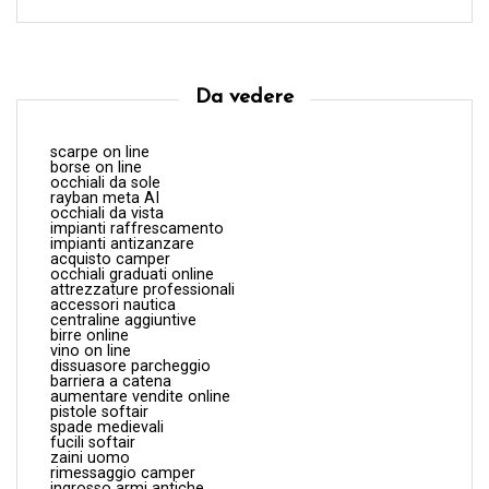
Da vedere
scarpe on line
borse on line
occhiali da sole
rayban meta AI
occhiali da vista
impianti raffrescamento
impianti antizanzare
acquisto camper
occhiali graduati online
attrezzature professionali
accessori nautica
centraline aggiuntive
birre online
vino on line
dissuasore parcheggio
barriera a catena
aumentare vendite online
pistole softair
spade medievali
fucili softair
zaini uomo
rimessaggio camper
ingrosso armi antiche