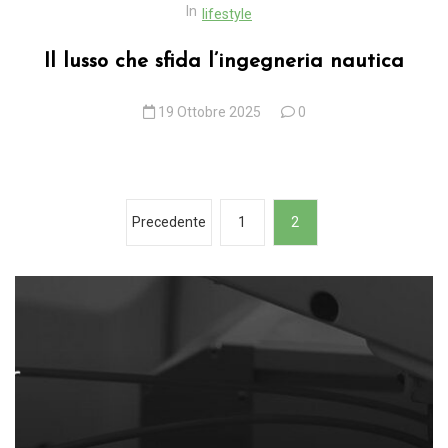
In
lifestyle
Il lusso che sfida l’ingegneria nautica
19 Ottobre 2025
0
P
Precedente
1
2
a
g
i
n
a
z
i