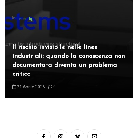
o
n
In
tech
tips
e
d
e
Il rischio invisibile nelle linee
g
industriali: quando la conoscenza non
l
documentata diventa un problema
i
critico
a
21 Aprile 2026
0
r
t
i
c
o
l