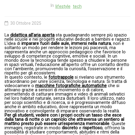
In
lifestyle
tech
30 Ottobre 2025
La
didattica all’aria aperta
sta guadagnando sempre più spazio
nelle scuole e nei progetti educativi dedicati a bambini e ragazzi.
L’idea di
imparare fuori dalle aule, immersi nella natura
, non è
soltanto un modo per rendere le lezioni più piacevoli, ma
rappresenta anche un approccio pedagogico che favorisce lo
sviluppo di competenze cognitive, emotive e sociali. In un
mondo dove la tecnologia tende spesso a chiudere le persone
in spazi virtuali, l’educazione all’aperto offre un contatto diretto
con l’ambiente, promuovendo la curiosità, l’osservazione e il
rispetto per gli ecosistemi.
In questo contesto, le
fototrappole
si rivelano uno strumento
straordinario per unire scienza, tecnologia e natura. Si tratta di
videocamere o
macchine fotografiche automatiche
che si
attivano grazie a sensori di movimento o di calore,
permettendo di catturare immagini e video di animali selvatici
nel loro habitat naturale, senza disturbarli. Il loro utilizzo, nato
per scopi scientifici e di ricerca, si è progressivamente diffuso
anche in ambito educativo, dove rappresenta un modo
innovativo e coinvolgente di imparare osservando la realtà.
Per gli studenti, vedere con i propri occhi un tasso che esce
dalla tana di notte o un capriolo che attraversa un sentiero al
mattino presto può essere un’esperienza memorabile
. Queste
immagini, registrate in modo
discreto
e
rispettoso
, offrono la
possibilità di studiare comportamenti, abitudini e ritmi della