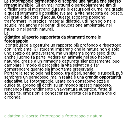
Le fototrappole permettono di scoprire una natura che spesso
rimane invisibile
. Gli animali notturni o particolarmente timidi
difficilmente si mostrano durante le escursioni diurne, ma grazie
a questi strumenti è possibile svelare la vita nascosta del bosco,
dei prati e dei corsi d’acqua. Queste scoperte possono
trasformarsi in preziosi materiali didattici, utili non solo nelle
scuole, ma anche nei centri di educazione ambientale, nei
musei o nei parchi naturali.
La
didattica all’aperto supportata da strumenti come le
fototrappole
contribuisce a costruire un rapporto più profondo e rispettoso
con l’ambiente. Gli studenti imparano che la natura non è solo
uno spazio da attraversare, ma un sistema complesso di cui
anche l’uomo fa parte. Vedere un animale nel suo habitat
naturale, grazie a un’immagine catturata silenziosamente, può
cambiare il modo di percepire la vita selvatica e far
comprendere quanto sia importante preservarla.
Portare la tecnologia nel bosco, tra alberi, sentieri e ruscelli, può
sembrare un paradosso, ma in realtà è una
grande opportunità
educativa
. Le fototrappole, usate con consapevolezza e
curiosità, aprono gli occhi su un mondo spesso nascosto,
rendendo l’apprendimento un’avventura autentica, fatta di
scoperte, emozioni e conoscenza diretta della natura che ci
circonda.
didattica all'aperto
fototrappola
fototrappole
natura