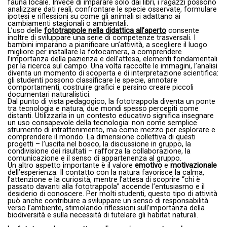
fauna locale. Invece di imparare solo dai libri, i ragazzi possono
analizzare dati reali, confrontare le specie osservate, formulare
ipotesi e riflessioni su come gli animali si adattano ai
cambiamenti stagionali o ambientali.
L’uso delle
fototrappole nella didattica all’aperto
consente
inoltre di sviluppare una serie di competenze trasversali. I
bambini imparano a pianificare un’attività, a scegliere il luogo
migliore per installare la fotocamera, a comprendere
l’importanza della pazienza e dell’attesa, elementi fondamentali
per la ricerca sul campo. Una volta raccolte le immagini, l’analisi
diventa un momento di scoperta e di interpretazione scientifica:
gli studenti possono classificare le specie, annotare
comportamenti, costruire grafici e persino creare piccoli
documentari naturalistici.
Dal punto di vista pedagogico, la fototrappola diventa un ponte
tra tecnologia e natura, due mondi spesso percepiti come
distanti. Utilizzarla in un contesto educativo significa insegnare
un uso consapevole della tecnologia: non come semplice
strumento di intrattenimento, ma come mezzo per esplorare e
comprendere il mondo. La dimensione collettiva di questi
progetti – l’uscita nel bosco, la discussione in gruppo, la
condivisione dei risultati – rafforza la collaborazione, la
comunicazione e il senso di appartenenza al gruppo.
Un altro aspetto importante è il valore
emotivo
e
motivazionale
dell’esperienza. Il contatto con la natura favorisce la calma,
l’attenzione e la curiosità, mentre l’attesa di scoprire “chi è
passato davanti alla fototrappola” accende l’entusiasmo e il
desiderio di conoscere. Per molti studenti, questo tipo di attività
può anche contribuire a sviluppare un senso di responsabilità
verso l’ambiente, stimolando riflessioni sull’importanza della
biodiversità e sulla necessità di tutelare gli habitat naturali.