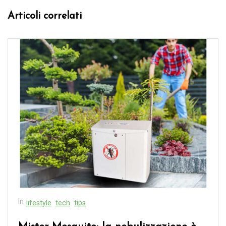
Articoli correlati
In
lifestyle
tech
tips