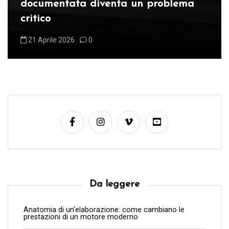
documentata diventa un problema
i
critico
c
21 Aprile 2026
0
o
l
i
Da leggere
Anatomia di un’elaborazione: come cambiano le
prestazioni di un motore moderno