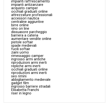
impianti raffrescamento
impianti antizanzare
acquisto camper
occhiali graduati online
attrezzature professionali
accessori nautica
centraline aggiuntive
birre online
vino on line
dissuasore parcheggio
barriera a catena
aumentare vendite online
pistole softair
spade medievali
fucili softair
zaini uomo
rimessaggio camper
ingrosso armi antiche
riproduzioni armi inerti
repliche armi inerti
occhiali graduati online
riproduzioni armi inerti
seo rimini
abbigliamento medievale
gadget film
ingrosso barriere stradali
Elisabetta Franchi
riser in legno