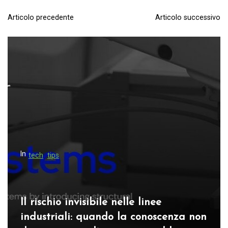
Articolo precedente
Articolo successivo
N
a
v
i
g
a
z
i
o
In
tech
tips
n
e
a
Il rischio invisibile nelle linee
r
industriali: quando la conoscenza non
t