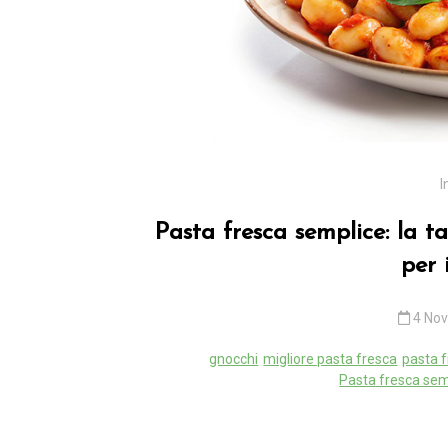
In
tech
tips
Il rischio invisibile nell
linee industriali: quan
conoscenza non
I
documentata diventa
problema critico
Pasta fresca semplice: la ta
per 
21 Aprile 2026
0
4 No
gnocchi
migliore pasta fresca
pasta 
Pasta fresca sem