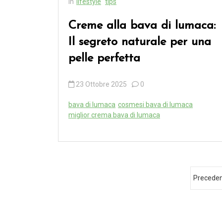
In
lifestyle
tips
Creme alla bava di lumaca:
Il segreto naturale per una
pelle perfetta
23 Ottobre 2025
0
bava di lumaca
cosmesi bava di lumaca
miglior crema bava di lumaca
P
Precede
a
g