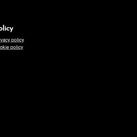
olicy
ivacy policy
okie policy