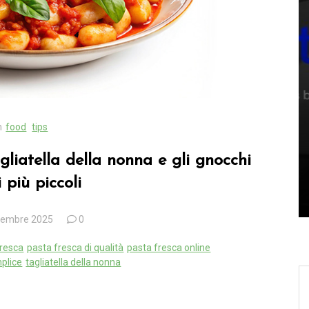
In
automotive
e
do la
Anatomia di
un’elaborazione: come
n
food
tips
 un
cambiano le prestazioni di
un motore moderno
gliatella della nonna e gli gnocchi
i più piccoli
4 Maggio 2026
0
vembre 2025
0
fresca
pasta fresca di qualità
pasta fresca online
plice
tagliatella della nonna