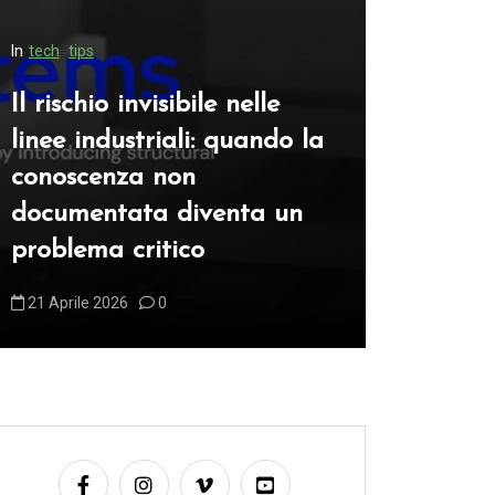
In
tech
tips
In
automotive
Il rischio invisibile nelle
linee industriali: quando la
Anatomi
conoscenza non
un’elabo
documentata diventa un
cambiano
problema critico
un moto
21 Aprile 2026
0
4 Maggio 2